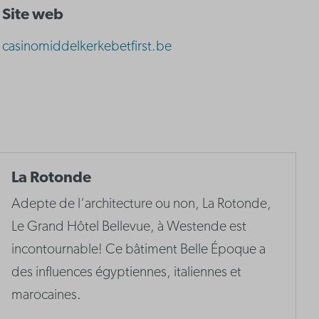
Site web
casinomiddelkerkebetfirst.be
La Rotonde
Adepte de l‘architecture ou non, La Rotonde,
Le Grand Hôtel Bellevue, à Westende est
incontournable! Ce bâtiment Belle Époque a
des influences égyptiennes, italiennes et
marocaines.