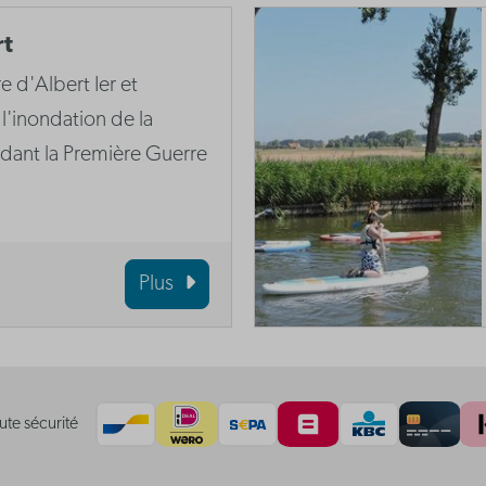
rt
re d'Albert Ier et
 l'inondation de la
dant la Première Guerre
Plus
ute sécurité