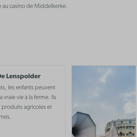
se au casino de Middelkerke.
De Lenspolder
ts, les enfants peuvent
 vraie vie à la ferme. Ils
 produits agricoles et
êmes.