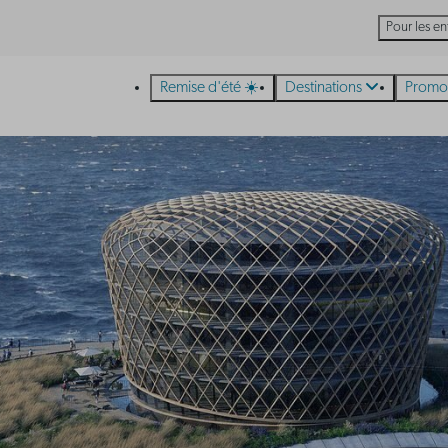
Pour les en
Remise d'été ☀️
Destinations
Promo