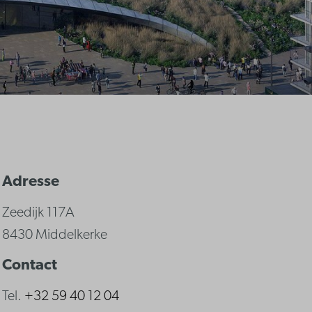
Adresse
Zeedijk 117A
8430 Middelkerke
Contact
Tel.
+32 59 40 12 04