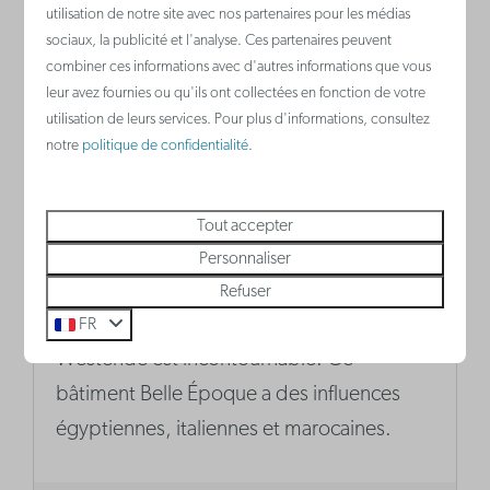
utilisation de notre site avec nos partenaires pour les médias
sociaux, la publicité et l'analyse. Ces partenaires peuvent
combiner ces informations avec d'autres informations que vous
leur avez fournies ou qu'ils ont collectées en fonction de votre
utilisation de leurs services. Pour plus d'informations, consultez
notre
politique de confidentialité
.
Tout accepter
La Rotonde
Personnaliser
Adepte de l‘architecture ou non, La
Refuser
Rotonde, Le Grand Hôtel Bellevue, à
FR
Westende est incontournable! Ce
bâtiment Belle Époque a des influences
égyptiennes, italiennes et marocaines.