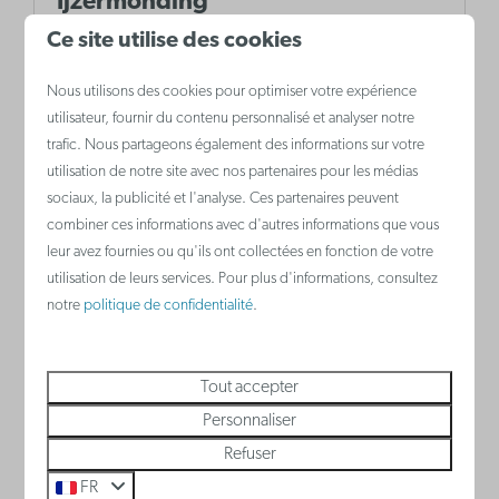
Ijzermonding
Ce site utilise des cookies
Dans cette magnifique réserve naturelle,
un phénomène unique se produit. L'Ijzer
Nous utilisons des cookies pour optimiser votre expérience
est le seul fleuve belge qui se jette
utilisateur, fournir du contenu personnalisé et analyser notre
trafic. Nous partageons également des informations sur votre
directement dans la mer du Nord.
utilisation de notre site avec nos partenaires pour les médias
sociaux, la publicité et l'analyse. Ces partenaires peuvent
combiner ces informations avec d'autres informations que vous
Plus
leur avez fournies ou qu'ils ont collectées en fonction de votre
utilisation de leurs services. Pour plus d'informations, consultez
notre
politique de confidentialité
.
Tout accepter
Personnaliser
Refuser
FR