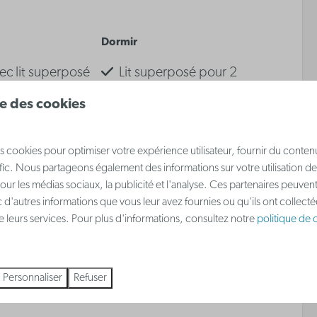
Dormir
ec lit superposé
Lit superposé pour 2
nes
personnes
ise des cookies
ans le séjour
Canapé-lit dans le salon
s cookies pour optimiser votre expérience utilisateur, fournir du conten
afic. Nous partageons également des informations sur votre utilisation de
 plus ↓
our les médias sociaux, la publicité et l'analyse. Ces partenaires peuve
 d'autres informations que vous leur avez fournies ou qu'ils ont collect
eux
 de leurs services. Pour plus d'informations, consultez notre
politique de c
Personnaliser
Refuser