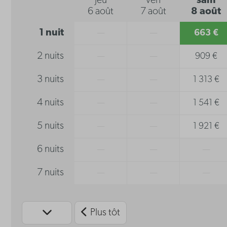
jeu
ven
sam
6 août
7 août
8 août
1 nuit
—
—
663 €
2 nuits
—
—
909 €
3 nuits
—
—
1 313 €
4 nuits
—
—
1 541 €
5 nuits
—
—
1 921 €
6 nuits
—
—
—
7 nuits
—
—
—
Plus tôt