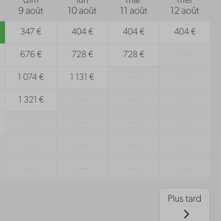
dim
lun
mar
mer
9 août
10 août
11 août
12 août
347 €
404 €
404 €
404 €
676 €
728 €
728 €
—
1 074 €
1 131 €
—
—
1 321 €
—
—
—
—
—
—
—
—
—
—
—
—
—
—
—
Plus tard