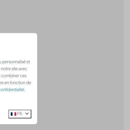
u personnalisé et
 notre site avec
nt combiner ces
ées en fonction de
onfidentialité
.
FR