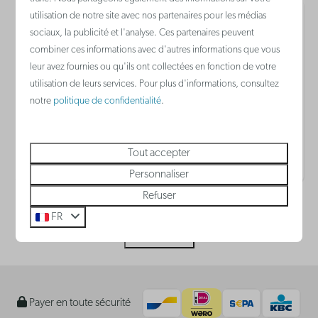
utilisation de notre site avec nos partenaires pour les médias
10,0
Visité en octobre 2025
sociaux, la publicité et l'analyse. Ces partenaires peuvent
combiner ces informations avec d'autres informations que vous
leur avez fournies ou qu'ils ont collectées en fonction de votre
die Nähe zum Meer und zur Natur
utilisation de leurs services. Pour plus d'informations, consultez
notre
politique de confidentialité
.
Josef E.
Logé au Holiday Suites De Haan en
Suite | 2 personnes
Tout accepter
Personnaliser
Refuser
FR
Plus d'avis
Payer en toute sécurité