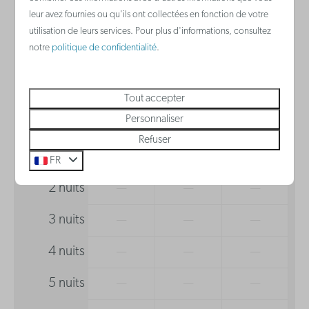
Lave-vaisselle
leur avez fournies ou qu'ils ont collectées en fonction de votre
2 personnes
utilisation de leurs services. Pour plus d'informations, consultez
Salle de bain
notre
politique de confidentialité
.
je
13-08-2026
ve
14-08-2026
Sèche-cheveux
Tout accepter
mer
jeu
ven
Personnaliser
12 août
13 août
14 août
Refuser
1 nuit
—
269 €
—
FR
2 nuits
—
—
—
3 nuits
—
—
—
4 nuits
—
—
—
5 nuits
—
—
—