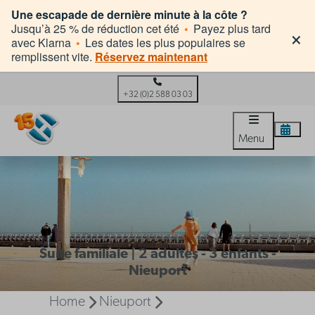
Une escapade de dernière minute à la côte ?
×
Jusqu’à 25 % de réduction cet été
•
Payez plus tard
avec Klarna
•
Les dates les plus populaires se
remplissent vite.
Réservez maintenant
+32 (0)2 588 03 03
Menu
Suite familiale | 2 adultes - 3 enfants -
Nieuport
Home
Nieuport