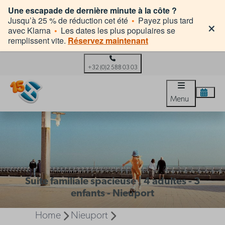
Une escapade de dernière minute à la côte ?
×
Jusqu’à 25 % de réduction cet été
•
Payez plus tard
avec Klarna
•
Les dates les plus populaires se
remplissent vite.
Réservez maintenant
+32 (0)2 588 03 03
Menu
Suite familiale spacieuse | 4 adultes - 3
enfants - Nieuport
Home
Nieuport