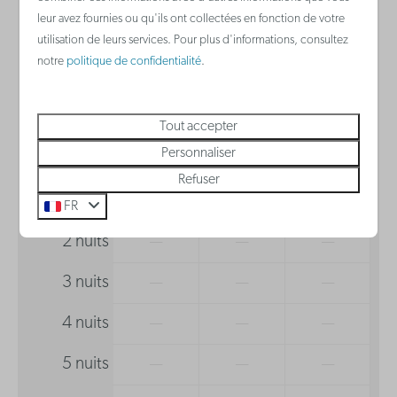
Waterkoker
leur avez fournies ou qu'ils ont collectées en fonction de votre
2 personnes
Plaque de cuisson vitrocéramique
utilisation de leurs services. Pour plus d'informations, consultez
notre
politique de confidentialité
.
Lave-vaisselle
di
09-08-2026
lu
10-08-2026
Salle de bain
Tout accepter
sam
dim
lun
Personnaliser
Sèche-cheveux
8 août
9 août
10 août
Refuser
1 nuit
—
272 €
—
FR
2 nuits
—
—
—
3 nuits
—
—
—
4 nuits
—
—
—
5 nuits
—
—
—