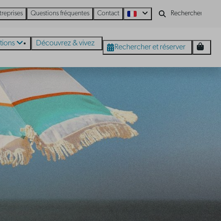
treprises
Questions fréquentes
Contact
tions
Découvrez & vivez
Rechercher et réserver