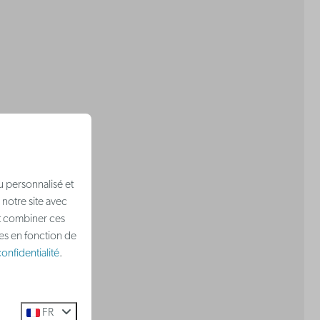
u personnalisé et
 notre site avec
nt combiner ces
ées en fonction de
onfidentialité
.
FR