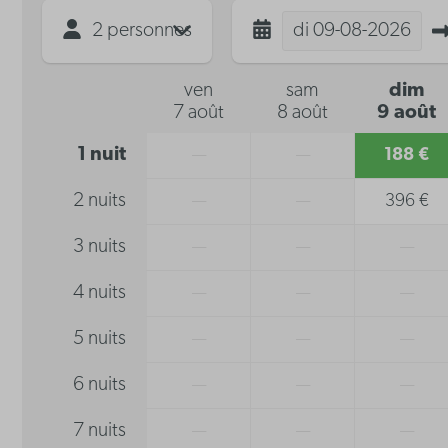
2 personnes
di
09-08-2026
ven
sam
dim
7 août
8 août
9 août
1 nuit
—
—
188 €
2 nuits
—
—
396 €
3 nuits
—
—
—
4 nuits
—
—
—
5 nuits
—
—
—
6 nuits
—
—
—
7 nuits
—
—
—