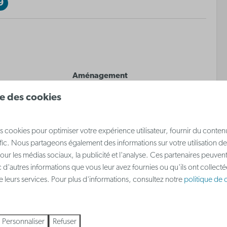
9
Aménagement
ise des cookies
Chambre avec lit double
on
Canapé-lit dans le séjour
t
s cookies pour optimiser votre expérience utilisateur, fournir du conten
afic. Nous partageons également des informations sur votre utilisation de
our les médias sociaux, la publicité et l'analyse. Ces partenaires peuve
 d'autres informations que vous leur avez fournies ou qu'ils ont collect
 plus ↓
 de leurs services. Pour plus d'informations, consultez notre
politique de c
eux
Personnaliser
Refuser