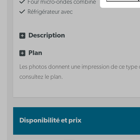
Four micro-ondes combiné
Réfrigérateur avec
compartiment congélateur
Waterkoker
Description
Plaque de cuisson
vitrocéramique
Plan
Lave-vaisselle
Les photos donnent une impression de ce type de 
consultez le plan.
Disponibilité et prix