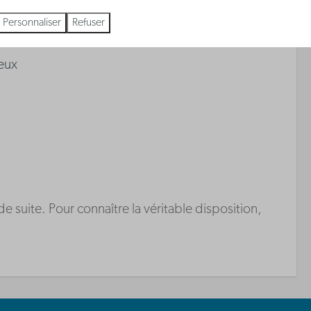
Personnaliser
Refuser
eux
suite. Pour connaître la véritable disposition,