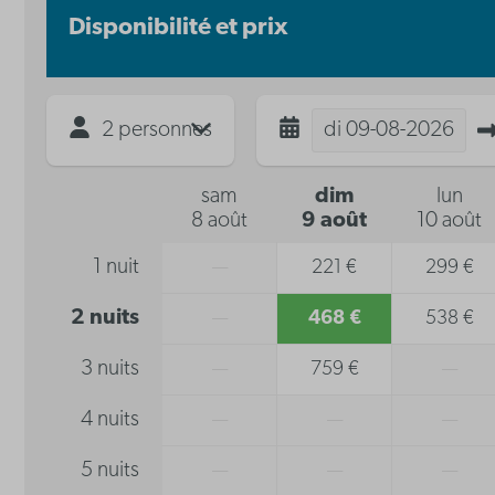
Disponibilité et prix
2 personnes
di
09-08-2026
sam
dim
lun
8 août
9 août
10 août
1 nuit
—
221 €
299 €
2 nuits
—
468 €
538 €
3 nuits
—
759 €
—
4 nuits
—
—
—
5 nuits
—
—
—