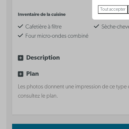
Tout accepter
Inventaire de la cuisine
Salle de bain
Cafetière à filtre
Sèche-chev
Four micro-ondes combiné
Réfrigérateur avec
compartiment congélateur
Description
Waterkoker
Plaque de cuisson
Plan
vitrocéramique
Les photos donnent une impression de ce type de 
Lave-vaisselle
consultez le plan.