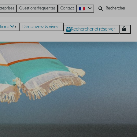
treprises
Questions fréquentes
Contact
tions
Découvrez & vivez
Rechercher et réserver