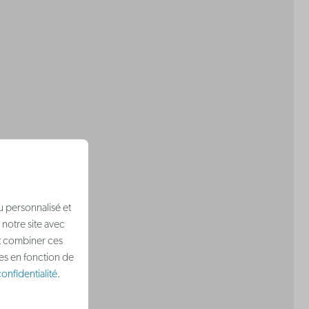
u personnalisé et
 notre site avec
nt combiner ces
ées en fonction de
onfidentialité
.