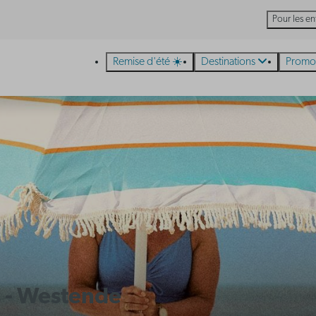
Pour les en
Remise d'été ☀️
Destinations
Promo
s - Westende