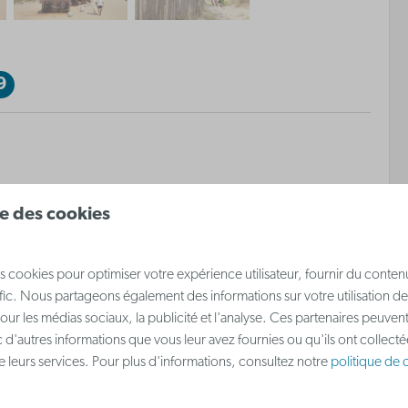
9
ise des cookies
Dormir
Lit double
s cookies pour optimiser votre expérience utilisateur, fournir du conten
on
Lit superposé pour 2
afic. Nous partageons également des informations sur votre utilisation de
t
personnes
our les médias sociaux, la publicité et l'analyse. Ces partenaires peuve
Coin nuit
 d'autres informations que vous leur avez fournies ou qu'ils ont collect
 de leurs services. Pour plus d'informations, consultez notre
politique de c
Canapé-lit dans le salon
 plus ↓
Chambre privée