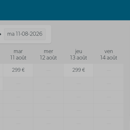
ma
11-08-2026
mar
mer
jeu
ven
11 août
12 août
13 août
14 août
299 €
—
299 €
—
—
—
—
—
—
—
—
—
—
—
—
—
—
—
—
—