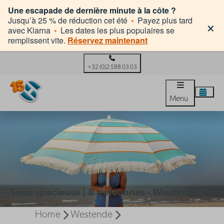
Une escapade de dernière minute à la côte ?
×
Jusqu’à 25 % de réduction cet été
•
Payez plus tard
avec Klarna
•
Les dates les plus populaires se
remplissent vite.
Réservez maintenant
+32 (0)2 588 03 03
Menu
Suite spacieuse | 8 personnes - Westende
Home
Westende