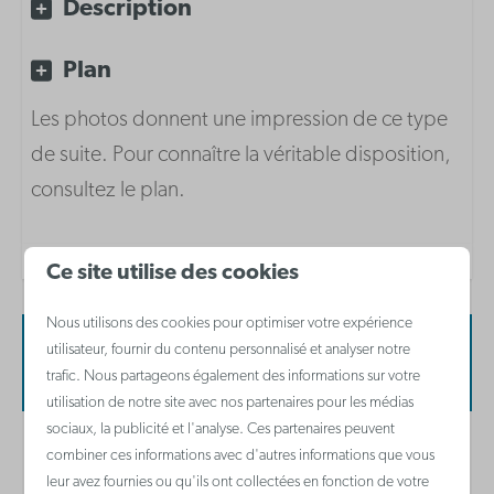
Description
Équipements
Plan
Climatisation
TV
Les photos donnent une impression de ce type
Wi-Fi gratuit
de suite. Pour connaître la véritable disposition,
Cuisine
consultez le plan.
m²: 70
Ce site utilise des cookies
Inventaire de la cuisine
Nous utilisons des cookies pour optimiser votre expérience
Cafetière à filtre
utilisateur, fournir du contenu personnalisé et analyser notre
Disponibilité et prix
Four micro-ondes combiné
trafic. Nous partageons également des informations sur votre
Micro-ondes
utilisation de notre site avec nos partenaires pour les médias
sociaux, la publicité et l'analyse. Ces partenaires peuvent
Réfrigérateur avec compartiment congélateur
combiner ces informations avec d'autres informations que vous
2 personnes
Waterkoker
leur avez fournies ou qu'ils ont collectées en fonction de votre