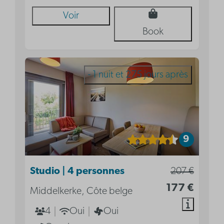
Voir
Book
- 1 nuit et 275 jours après
9
Studio | 4 personnes
207 €
177 €
Middelkerke, Côte belge
4
Oui
Oui