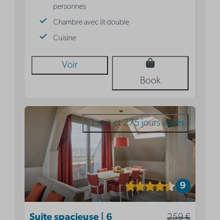
personnes
Chambre avec lit double
Cuisine
Voir
Book
- 1 nuit et 275 jours après
9
Suite spacieuse | 6
259 €