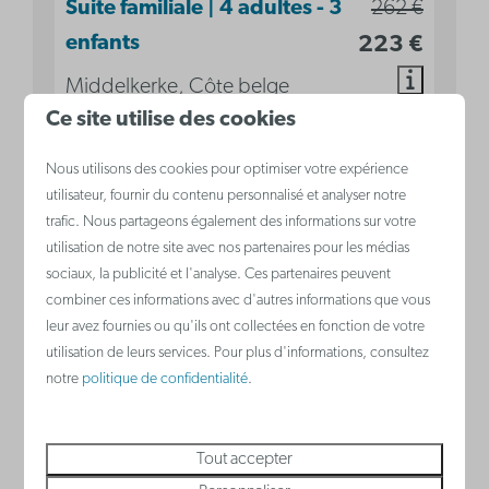
Suite familiale | 4 adultes - 3
262 €
enfants
223 €
Middelkerke, Côte belge
Ce site utilise des cookies
7
2
Oui
Oui
Certains
Nous utilisons des cookies pour optimiser votre expérience
utilisateur, fournir du contenu personnalisé et analyser notre
Climatisation
trafic. Nous partageons également des informations sur votre
Coin nuit avec lit superposé pour 3
utilisation de notre site avec nos partenaires pour les médias
personnes
sociaux, la publicité et l'analyse. Ces partenaires peuvent
Chambre avec lit double
combiner ces informations avec d'autres informations que vous
leur avez fournies ou qu'ils ont collectées en fonction de votre
Chambre avec lit double
utilisation de leurs services. Pour plus d'informations, consultez
Cuisine
notre
politique de confidentialité
.
Voir
Tout accepter
Book