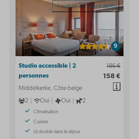
- 1 nuit et 275 jours après
9
Studio accessible | 2
186 €
personnes
158 €
Middelkerke, Côte belge
2
Oui
Oui
2
Climatisation
Cuisine
Lit double dans le séjour