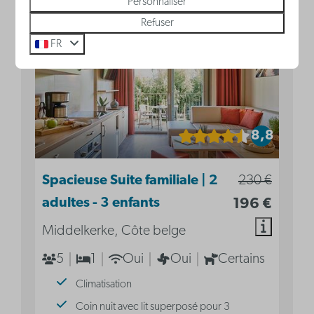
Personnaliser
Refuser
- 1 nuit et 275 jours après
FR
8,8
Spacieuse Suite familiale | 2
230 €
adultes - 3 enfants
196 €
Middelkerke, Côte belge
5
1
Oui
Oui
Certains
Climatisation
Coin nuit avec lit superposé pour 3