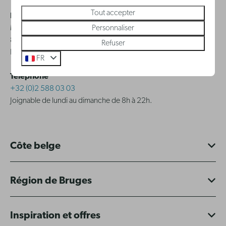
Tout accepter
Holiday Suites CVBA
Personnaliser
Monnikenwerve 17-19
8000 - Brugge
Refuser
BE 0834.230.286
FR
Téléphone
+32 (0)2 588 03 03
Joignable de lundi au dimanche de 8h à 22h.
Côte belge
Région de Bruges
Inspiration et offres