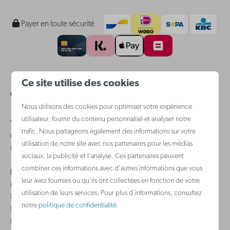
Payer en toute sécurité
Ce site utilise des cookies
Questions fréquemment posées
Nous utilisons des cookies pour optimiser votre expérience
utilisateur, fournir du contenu personnalisé et analyser notre
Vous avez une question ? Dans ce cas, n'hésitez pas à consulter
trafic. Nous partageons également des informations sur votre
notre
service clientèle
où vous trouverez, nous l'espérons, une
utilisation de notre site avec nos partenaires pour les médias
réponse rapide
sociaux, la publicité et l'analyse. Ces partenaires peuvent
combiner ces informations avec d'autres informations que vous
Holiday Suites International BV Belgique
leur avez fournies ou qu'ils ont collectées en fonction de votre
Monnikenwerve 17-19
utilisation de leurs services. Pour plus d'informations, consultez
8000 - Brugge
notre
politique de confidentialité
.
BE 0644.384.658
BE 93.0017.7382.6367