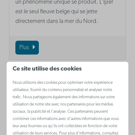
un phénomène unique se produit. L'Ijzer
est le seul fleuve belge qui se jette
directement dans la mer du Nord.
Plus
Ce site utilise des cookies
Nous utilisons des cookies pour optimiser votre expérience
utilisateur, fournir du contenu personnalisé et analyser notre
trafic. Nous partageons également des informations sur votre
utilisation de notre site avec nos partenaires pour les médias
sociaux, la publicité et l'analyse. Ces partenaires peuvent
combiner ces informations avec d'autres informations que vous
leur avez fournies ou qu'ils ont collectées en fonction de votre
utilisation de leurs services. Pour plus d'informations, consultez
La Rotonde