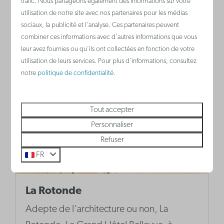
trafic. Nous partageons également des informations sur votre
mêmes.
utilisation de notre site avec nos partenaires pour les médias
sociaux, la publicité et l'analyse. Ces partenaires peuvent
combiner ces informations avec d'autres informations que vous
Plus
leur avez fournies ou qu'ils ont collectées en fonction de votre
utilisation de leurs services. Pour plus d'informations, consultez
notre
politique de confidentialité
.
Tout accepter
Personnaliser
Refuser
FR
La Rotonde
Adepte de l‘architecture ou non, La