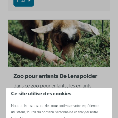
Plus
Zoo pour enfants De Lenspolder
dans ce zoo pour enfants, les enfants
Ce site utilise des cookies
peuvent entrer en contact avec la vraie vie
à la ferme. Ils peuvent y découvrir les
Nous utilisons des cookies pour optimiser votre expérience
produits agricoles et les transformer eux-
utilisateur, fournir du contenu personnalisé et analyser notre