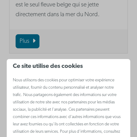
est le seul fleuve belge qui se jette
directement dans la mer du Nord.
Plus
Ce site utilise des cookies
Nous utilisons des cookies pour optimiser votre expérience
utilisateur, fournir du contenu personnalisé et analyser notre
trafic. Nous partageons également des informations sur votre
utilisation de notre site avec nos partenaires pour les médias
sociaux, la publicité et l'analyse. Ces partenaires peuvent
combiner ces informations avec d'autres informations que vous
leur avez fournies ou qu'ils ont collectées en fonction de votre
Zoo pour enfants De Lenspolder
utilisation de leurs services. Pour plus d'informations, consultez