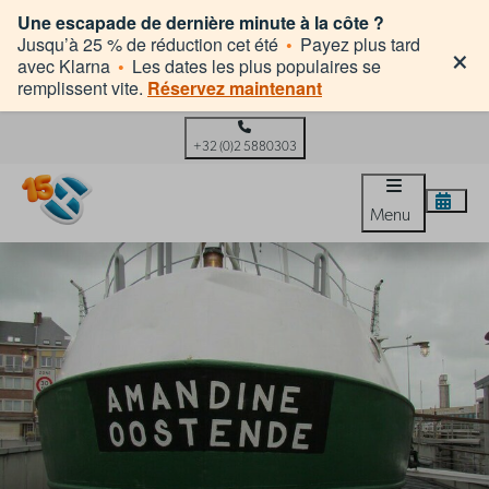
Une escapade de dernière minute à la côte ?
×
Jusqu’à 25 % de réduction cet été
•
Payez plus tard
avec Klarna
•
Les dates les plus populaires se
remplissent vite.
Réservez maintenant
+32 (0)2 5880303
Menu