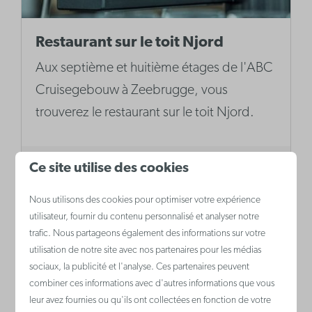
Restaurant sur le toit Njord
Aux septième et huitième étages de l'ABC
Cruisegebouw à Zeebrugge, vous
trouverez le restaurant sur le toit Njord.
Ce site utilise des cookies
Plus
Nous utilisons des cookies pour optimiser votre expérience
utilisateur, fournir du contenu personnalisé et analyser notre
trafic. Nous partageons également des informations sur votre
utilisation de notre site avec nos partenaires pour les médias
sociaux, la publicité et l'analyse. Ces partenaires peuvent
combiner ces informations avec d'autres informations que vous
leur avez fournies ou qu'ils ont collectées en fonction de votre