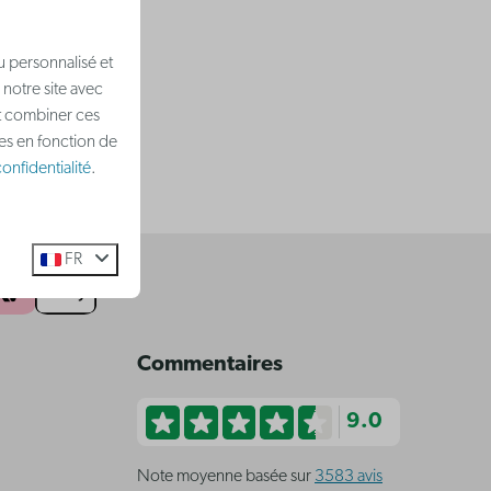
u personnalisé et
 notre site avec
nt combiner ces
ées en fonction de
onfidentialité
.
FR
Commentaires
9.0
Note moyenne basée sur
3583 avis