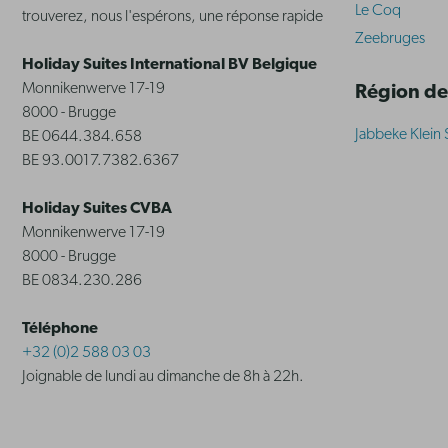
Le Coq
trouverez, nous l'espérons, une réponse rapide
Zeebruges
Holiday Suites International BV Belgique
Monnikenwerve 17-19
Région de
8000 - Brugge
Jabbeke Klein 
BE 0644.384.658
BE 93.0017.7382.6367
Holiday Suites CVBA
Monnikenwerve 17-19
8000 - Brugge
BE 0834.230.286
Téléphone
+32 (0)2 588 03 03
Joignable de lundi au dimanche de 8h à 22h.