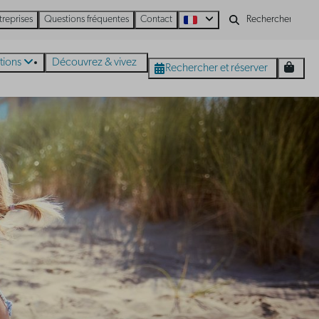
treprises
Questions fréquentes
Contact
tions
Découvrez & vivez
Rechercher et réserver