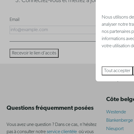
Connectez-vous et mettez à jour votre réserva
Nous utilisons de
Email
analyser notre tr
nos partenaires p
informations avec
votre utilisation
Recevoir le lien d'accès
Tout accepter
Payer en to
Côte belg
Questions fréquemment posées
Westende
Blankenberge
Vous avez une question ? Dans ce cas, n'hésitez
Nieuport
pas à consulter notre
service clientèle
où vous