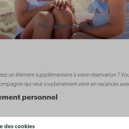
Ma réservation
outez un élément supplémentaire à votre réservation ? Vo
compagnie qui veut soudainement venir en vacances avec 
ement personnel
e-mail. Alors n'oubliez pas de vérifier votre boîte aux let
ise des cookies