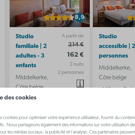
8,9
A partir de
Studio
Studio
214 €
familiale | 2
accessible | 
162 €
adultes - 3
personnes
2 nuits
enfants
Middelkerke,
2 personnes
Middelkerke,
Côte belge
Côte belge
2
Oui
ise des cookies
5
0
Oui
Oui
Oui
2
Certains
Studio de vac
s cookies pour optimiser votre expérience utilisateur, fournir du conten
Studio de vacances
entièrement éq
afic. Nous partageons également des informations sur votre utilisation de
entièrement équipé - Pour
Accessible
our les médias sociaux, la publicité et l'analyse. Ces partenaires peuve