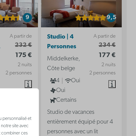
9
9,5
A partir de
A partir de
Studio | 4
232 €
234 €
2
Personnes
175 €
177 €
Middelkerke,
2 nuits
2 nuits
Côte belge
2 personnes
2 personnes
4
Oui
Oui
Certains
ances
Studio de vacances
u personnalisé et
uipé -
entièrement équipé pour 4
 notre site avec
personnes avec un lit
nt combiner ces