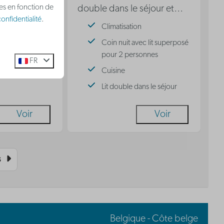
ées en fonction de
double dans le séjour et
…
on
onfidentialité
.
Climatisation
dans le séjour
Coin nuit avec lit superposé
pour 2 personnes
FR
Cuisine
Lit double dans le séjour
Voir
Voir
s
Belgique - Côte belge