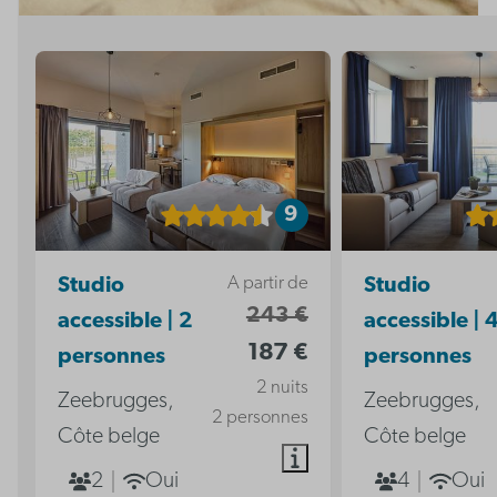
9
A partir de
Studio
Studio
243 €
accessible | 2
accessible | 
187 €
personnes
personnes
2 nuits
Zeebrugges,
Zeebrugges,
2 personnes
Côte belge
Côte belge
2
Oui
4
Oui