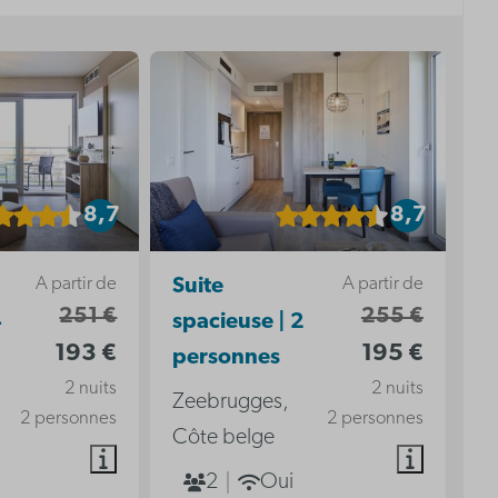
8,7
8,7
A partir de
A partir de
Suite
251 €
255 €
4
spacieuse | 2
193 €
195 €
personnes
2 nuits
2 nuits
Zeebrugges,
2 personnes
2 personnes
Côte belge
2
Oui