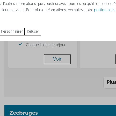
 d'autres informations que vous leur avez fournies ou qu'ils ont collect
couples et familles
Climatisati
 de leurs services. Pour plus d'informations, consultez notre
politique de c
Climatisation
Cuisine
Coin nuit avec lit superposé
Lit double 
pour 3 personnes
Personnaliser
Refuser
Cuisine
Canapé-lit dans le séjour
Voir
Plu
Zeebruges