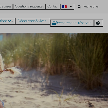
treprises
Questions fréquentes
Contact
tions
Découvrez & vivez
Rechercher et réserver