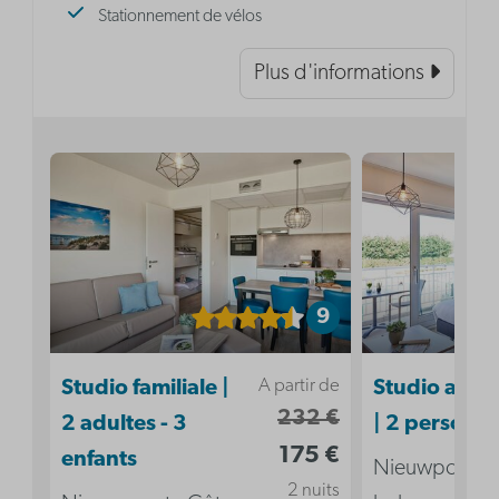
Stationnement de vélos
Plus d'informations
9
A partir de
Studio familiale |
Studio acces
232 €
2 adultes - 3
| 2 personn
175 €
enfants
Nieuwpoort ,
2 nuits