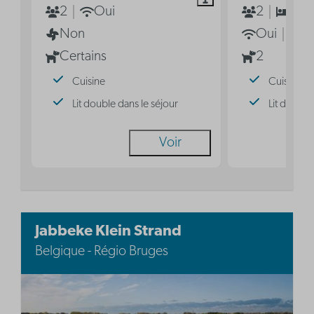
2
Oui
2
1
Non
Oui
N
Certains
2
Cuisine
Cuisine
Lit double dans le séjour
Lit double
Voir
Jabbeke Klein Strand
Belgique - Régio Bruges