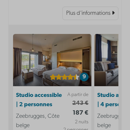
Plus d'informations
9
A partir de
Studio accessible
Studio acces
243 €
| 2 personnes
| 4 personn
187 €
Zeebrugges, Côte
Zeebrugges, 
2 nuits
belge
belge
2 personnes