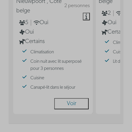
Nieuwpoort , Côte
belge
2 personnes
belge
2
Oui
5
Oui
Oui
Oui
Certains
Certains
Climatisat
Climatisation
Cuisine
Coin nuit avec lit superposé
Lit double
pour 3 personnes
Cuisine
Canapé-lit dans le séjour
Voir