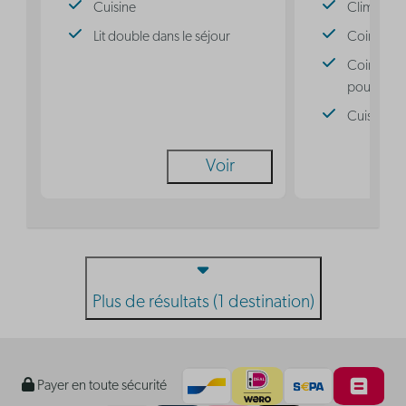
Cuisine
Climatisat
Lit double dans le séjour
Coin nuit 
Coin nuit 
pour 3 pe
Cuisine
Voir
Plus de résultats (1 destination)
Payer en toute sécurité