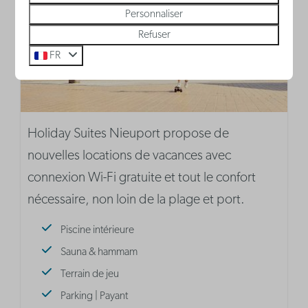
Personnaliser
Refuser
FR
Holiday Suites Nieuport propose de
nouvelles locations de vacances avec
connexion Wi-Fi gratuite et tout le confort
nécessaire, non loin de la plage et port.
Piscine intérieure
Sauna & hammam
Terrain de jeu
Parking | Payant