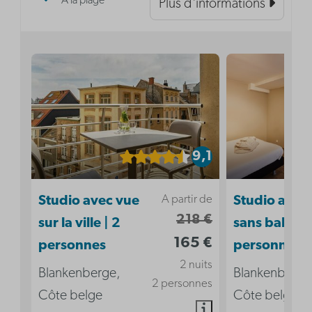
À la plage
Plus d'informations
9,1
A partir de
Studio avec vue
Studio acces
218 €
sur la ville | 2
sans balcon 
165 €
personnes
personnes
2 nuits
Blankenberge,
Blankenberge
2 personnes
Côte belge
Côte belge