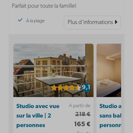
Parfait pour toute la famille!
À la plage
Plus d'informations
9,1
A partir de
Studio avec vue
Studio acces
218 €
sur la ville | 2
sans balcon 
165 €
personnes
personnes