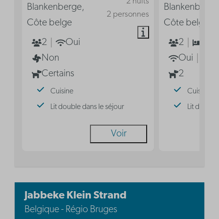
2 nuits
Blankenberge,
Blankenberge
2 personnes
Côte belge
Côte belge
2
Oui
2
1
Non
Oui
N
Certains
2
Cuisine
Cuisine
Lit double dans le séjour
Lit double
Voir
Jabbeke Klein Strand
Belgique - Régio Bruges