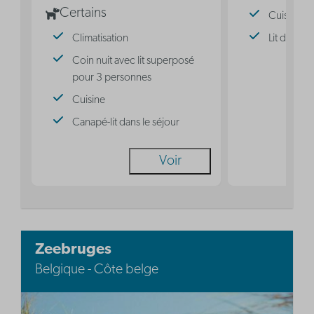
Certains
Cuisine
Climatisation
Lit double
Coin nuit avec lit superposé
pour 3 personnes
Cuisine
Canapé-lit dans le séjour
Voir
Zeebruges
Belgique - Côte belge