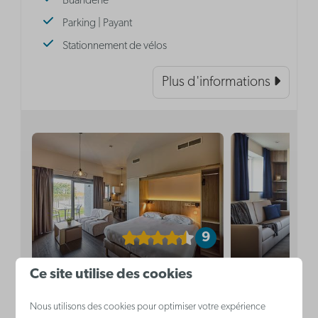
Buanderie
Parking | Payant
Stationnement de vélos
Plus d'informations
9
Ce site utilise des cookies
A partir de
Studio accessible
Studio acces
243 €
| 2 personnes
| 4 personn
Nous utilisons des cookies pour optimiser votre expérience