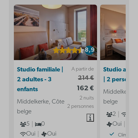
8,9
A partir de
Studio familiale |
Studio acces
214 €
2 adultes - 3
| 2 personn
162 €
enfants
Middelkerke,
2 nuits
Middelkerke, Côte
belge
2 personnes
belge
2
Oui
5
0
Oui
2
Oui
Oui
Climatisat