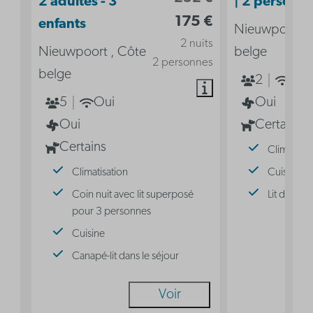
2 adultes - 3
| 2 personn
175 €
enfants
Nieuwpoort ,
2 nuits
Nieuwpoort , Côte
belge
2 personnes
belge
2
Oui
5
Oui
Oui
Oui
Certains
Certains
Climatisat
Climatisation
Cuisine
Coin nuit avec lit superposé
Lit double
pour 3 personnes
Cuisine
Canapé-lit dans le séjour
Voir