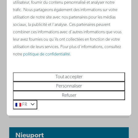
187 €
utilisateur, fournir du contenu personnalisé et analyser notre
Zeebrugges, Côte
Zeebrugges, 
trafic. Nous partageons également des informations sur votre
2 nuits
belge
belge
utilisation de notre site avec nos partenaires pour les médias
2 personnes
sociaux, la publicité et l'analyse. Ces partenaires peuvent
2
Oui
4
Oui
combiner ces informations avec d'autres informations que vous
Oui
2
Oui
2
leur avez fournies ou qu'ils ont collectées en fonction de votre
utilisation de leurs services. Pour plus d'informations, consultez
Climatisation
Climatisat
notre
politique de confidentialité
.
Cuisine
Cuisine
Lit double dans le séjour
Canapé-lit
Tout accepter
Lit double
Personnaliser
Refuser
Voir
FR
Nieuport