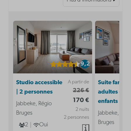
Plus d'informations
9,2
A partir de
Studio accessible
Suite familia
226 €
| 2 personnes
adultes - 3
170 €
enfants
Jabbeke, Régio
2 nuits
Bruges
Jabbeke, Rég
2 personnes
Bruges
2
Oui