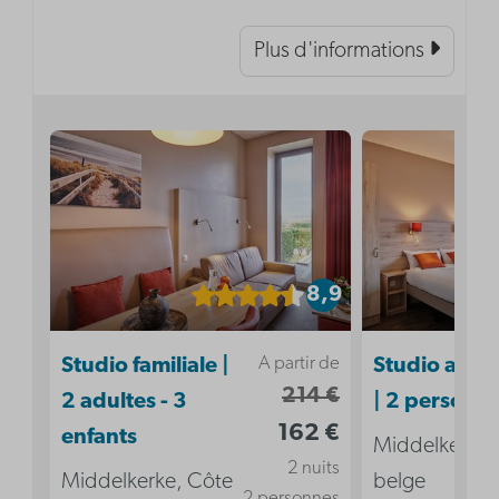
Plus d'informations
8,9
A partir de
Studio familiale |
Studio acces
214 €
2 adultes - 3
| 2 personn
162 €
enfants
Middelkerke,
2 nuits
Middelkerke, Côte
belge
2 personnes