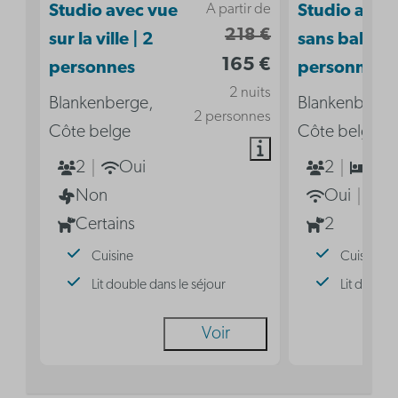
A partir de
Studio avec vue
Studio acces
218 €
sur la ville | 2
sans balcon 
165 €
personnes
personnes
2 nuits
Blankenberge,
Blankenberge
2 personnes
Côte belge
Côte belge
2
Oui
2
1
Non
Oui
N
Certains
2
Cuisine
Cuisine
Lit double dans le séjour
Lit double
Voir