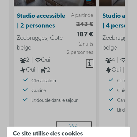
A partir de
Studio accessible
Studio acces
243 €
| 2 personnes
| 4 personn
187 €
Zeebrugges, Côte
Zeebrugges, 
2 nuits
belge
belge
2 personnes
2
Oui
4
Oui
Oui
2
Oui
2
Climatisation
Climatisat
Cuisine
Cuisine
Lit double dans le séjour
Canapé-lit
Lit double
Voir
Ce site utilise des cookies