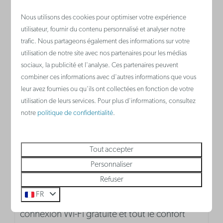
Nous utilisons des cookies pour optimiser votre expérience
utilisateur, fournir du contenu personnalisé et analyser notre
trafic. Nous partageons également des informations sur votre
Nieuport
utilisation de notre site avec nos partenaires pour les médias
Belgique - Côte belge
sociaux, la publicité et l'analyse. Ces partenaires peuvent
combiner ces informations avec d'autres informations que vous
leur avez fournies ou qu'ils ont collectées en fonction de votre
utilisation de leurs services. Pour plus d'informations, consultez
notre
politique de confidentialité
.
Tout accepter
Personnaliser
Refuser
Holiday Suites Nieuport propose de
FR
nouvelles locations de vacances avec
connexion Wi-Fi gratuite et tout le confort