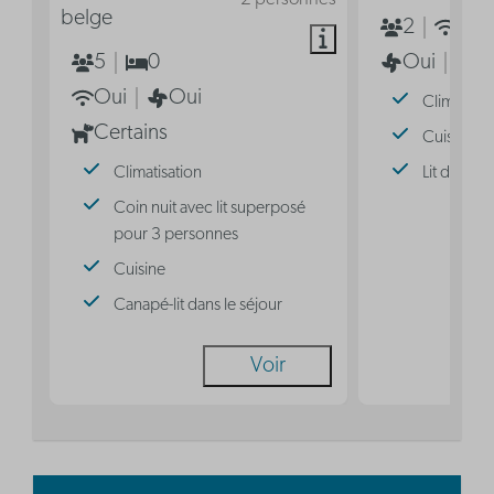
belge
2
Oui
5
0
Oui
2
Oui
Oui
Climatisat
Certains
Cuisine
Climatisation
Lit double
Coin nuit avec lit superposé
pour 3 personnes
Cuisine
Canapé-lit dans le séjour
Voir