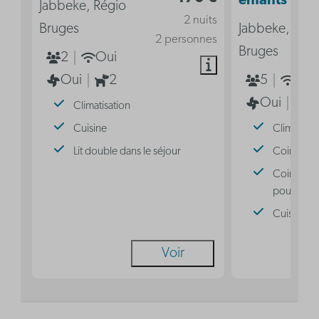
enfants
Jabbeke, Régio
2 nuits
Bruges
Jabbeke, Rég
2 personnes
Bruges
2
Oui
Oui
2
5
Oui
Oui
2
Climatisation
Cuisine
Climatisat
Lit double dans le séjour
Coin nuit 
Coin nuit 
pour 3 pe
Cuisine
Voir