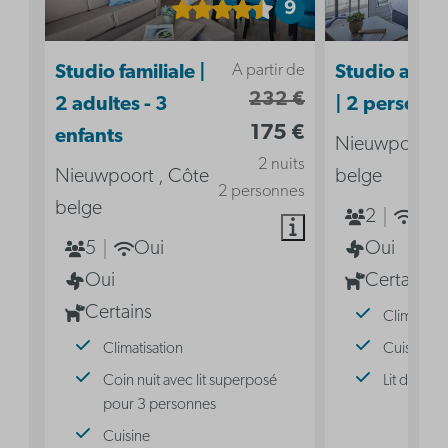
9
A partir de
Studio familiale |
Studio acces
232 €
2 adultes - 3
| 2 personn
175 €
enfants
Nieuwpoort ,
2 nuits
Nieuwpoort , Côte
belge
2 personnes
belge
2
Oui
5
Oui
Oui
Oui
Certains
Certains
Climatisat
Climatisation
Cuisine
Coin nuit avec lit superposé
Lit double
pour 3 personnes
Cuisine