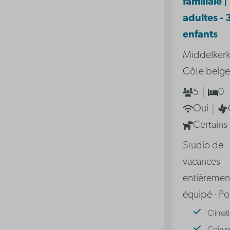
familiale |
adultes - 
enfants
Middelkerk
Côte belge
5
0
Oui
Certains
Studio de
vacances
entièremen
équipé - P
Climati