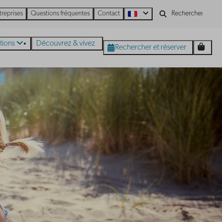
treprises
Questions fréquentes
Contact
tions
Découvrez & vivez
Rechercher et réserver