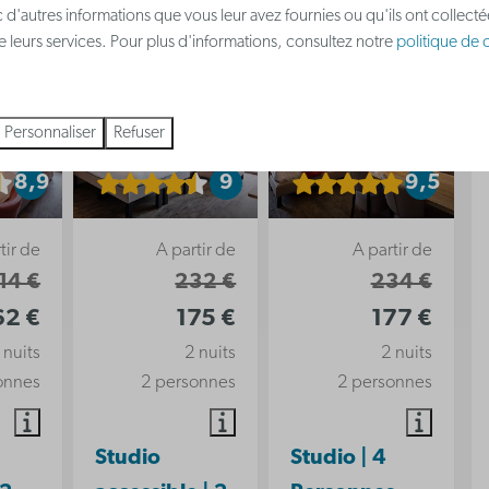
 d'autres informations que vous leur avez fournies ou qu'ils ont collect
 de leurs services. Pour plus d'informations, consultez notre
politique de c
Personnaliser
Refuser
8,9
9
9,5
tir de
A partir de
A partir de
14 €
232 €
234 €
62 €
175 €
177 €
 nuits
2 nuits
2 nuits
onnes
2 personnes
2 personnes
Studio
Studio | 4