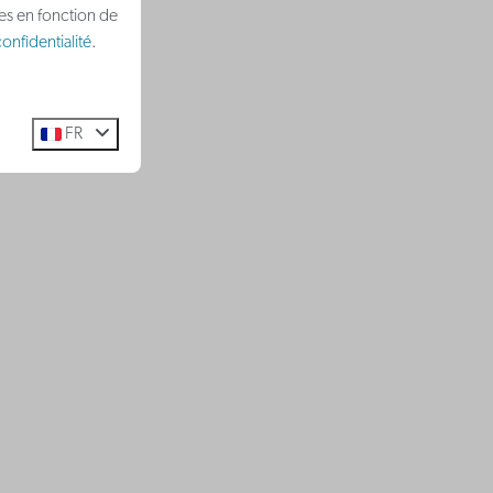
ées en fonction de
onfidentialité
.
FR