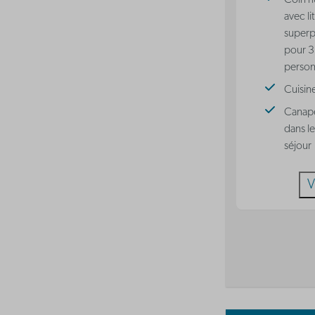
Coin n
avec lit
super
pour 3
perso
Cuisin
Canapé
dans le
séjour
V