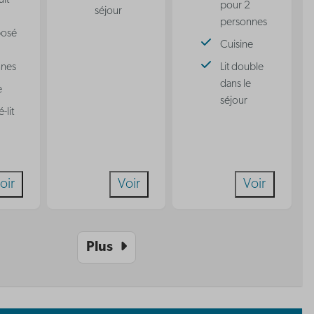
uit
pour 2
séjour
personnes
posé
Cuisine
nnes
Lit double
dans le
e
séjour
-lit
oir
Voir
Voir
Plus