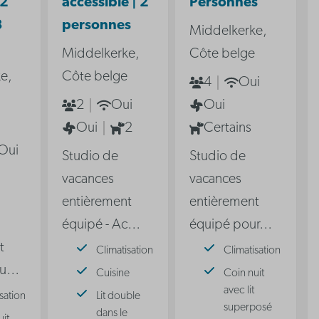
 2
accessible | 2
Personnes
3
personnes
Middelkerke,
Middelkerke,
Côte belge
e,
Côte belge
4
Oui
2
Oui
Oui
Oui
2
Certains
Oui
Studio de
Studio de
vacances
vacances
entièrement
entièrement
équipé - Ac
…
équipé pour
…
t
Climatisation
Climatisation
ou
…
Cuisine
Coin nuit
avec lit
sation
Lit double
superposé
dans le