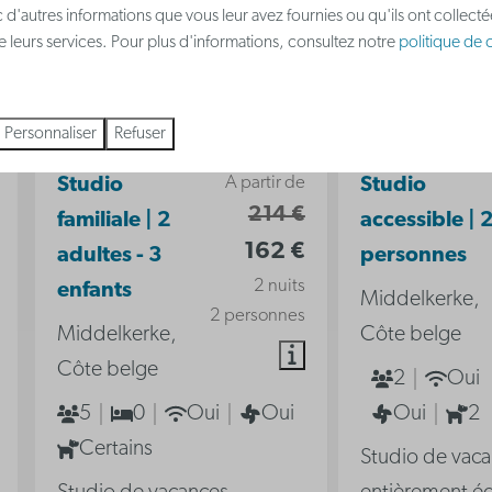
 d'autres informations que vous leur avez fournies ou qu'ils ont collect
 de leurs services. Pour plus d'informations, consultez notre
politique de c
8,9
Personnaliser
Refuser
A partir de
Studio
Studio
214 €
familiale | 2
accessible | 
162 €
adultes - 3
personnes
2 nuits
enfants
Middelkerke,
2 personnes
Middelkerke,
Côte belge
Côte belge
2
Oui
5
0
Oui
Oui
Oui
2
Certains
Studio de vac