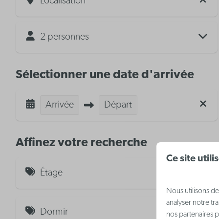
Localisation
2 personnes
Sélectionner une date d'arrivée
Arrivée
Départ
Affinez votre recherche
Ce site util
Étage
Nous utilisons de
analyser notre tr
Vue sur mer (7)
Dormir
nos partenaires p