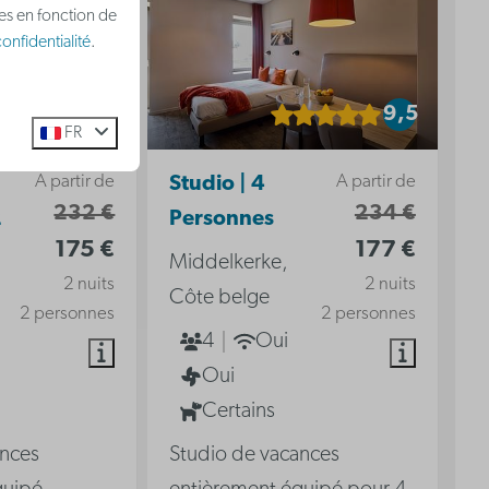
ées en fonction de
onfidentialité
.
9
9,5
FR
A partir de
A partir de
Studio | 4
232 €
234 €
2
Personnes
175 €
177 €
Middelkerke,
2 nuits
2 nuits
Côte belge
2 personnes
2 personnes
4
Oui
Oui
Certains
ances
Studio de vacances