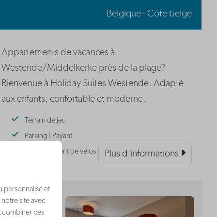
Belgique - Côte belge
Appartements de vacances à
Westende/Middelkerke près de la plage?
Bienvenue à Holiday Suites Westende. Adapté
aux enfants, confortable et moderne.
Terrain de jeu
Parking | Payant
Stationnement de vélos
Plus d'informations
u personnalisé et
 notre site avec
nt combiner ces