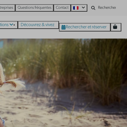
treprises
Questions fréquentes
Contact
tions
Découvrez & vivez
Rechercher et réserver