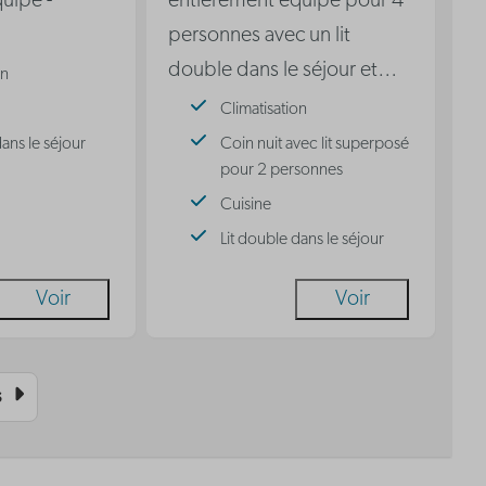
uipé -
entièrement équipé pour 4
personnes avec un lit
double dans le séjour et
…
on
Climatisation
dans le séjour
Coin nuit avec lit superposé
pour 2 personnes
Cuisine
Lit double dans le séjour
Voir
Voir
s