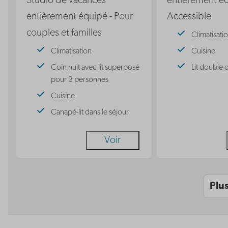
Studio de vacances
entièrement éq
entièrement équipé - Pour
Accessible
couples et familles
Climatisati
Climatisation
Cuisine
Coin nuit avec lit superposé
Lit double 
pour 3 personnes
Cuisine
Canapé-lit dans le séjour
Voir
Plu