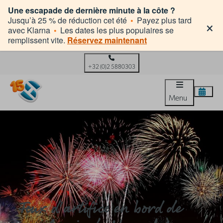
Une escapade de dernière minute à la côte ?
×
Jusqu’à 25 % de réduction cet été
•
Payez plus tard
avec Klarna
•
Les dates les plus populaires se
remplissent vite.
Réservez maintenant
+32 (0)2 5880303
Menu
Feux d'artifice en bord de