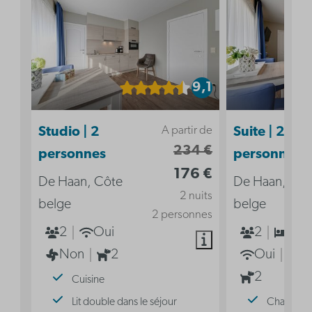
9,1
A partir de
Studio | 2
Suite | 2
234 €
personnes
personnes
176 €
De Haan, Côte
De Haan, Côt
2 nuits
belge
belge
2 personnes
2
Oui
2
1
Non
2
Oui
N
2
Cuisine
Lit double dans le séjour
Chambre a