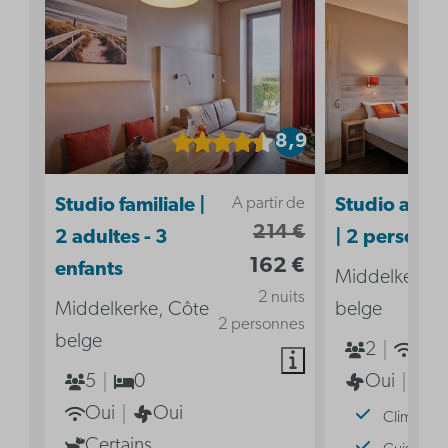
8,9
A partir de
Studio familiale |
Studio acces
214 €
2 adultes - 3
| 2 personn
162 €
enfants
Middelkerke,
2 nuits
Middelkerke, Côte
belge
2 personnes
belge
2
Oui
5
0
Oui
2
Oui
Oui
Climatisat
Certains