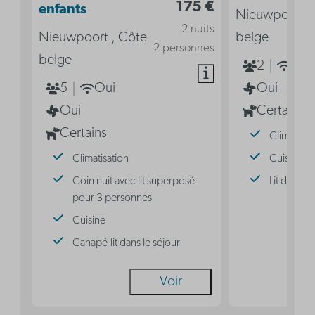
175 €
enfants
Nieuwpoort ,
2 nuits
Nieuwpoort , Côte
belge
2 personnes
belge
2
Oui
5
Oui
Oui
Oui
Certains
Certains
Climatisat
Climatisation
Cuisine
Coin nuit avec lit superposé
Lit double
pour 3 personnes
Cuisine
Canapé-lit dans le séjour
Voir