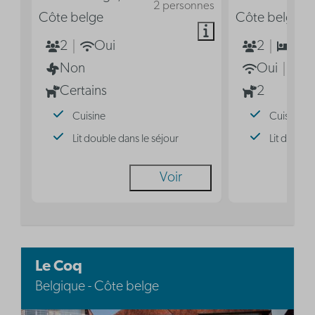
2 personnes
Côte belge
Côte belge
2
Oui
2
1
Non
Oui
N
Certains
2
Cuisine
Cuisine
Lit double dans le séjour
Lit double
Voir
Le Coq
Belgique - Côte belge