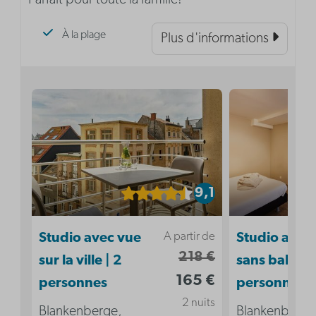
À la plage
Plus d'informations
9,1
A partir de
Studio avec vue
Studio acces
218 €
sur la ville | 2
sans balcon 
165 €
personnes
personnes
2 nuits
Blankenberge,
Blankenberge