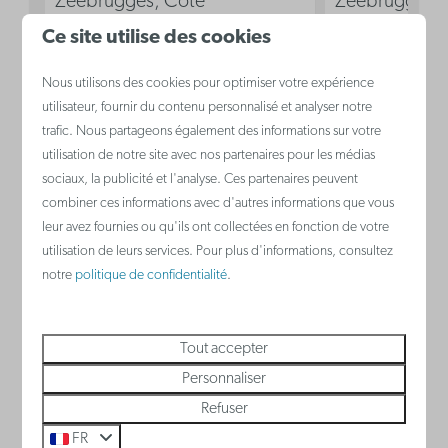
Zeebrugges, Côte
Zeebrugges, 
2 nuits
belge
belge
Ce site utilise des cookies
2 personnes
2
Oui
4
Oui
Nous utilisons des cookies pour optimiser votre expérience
Oui
2
Oui
2
utilisateur, fournir du contenu personnalisé et analyser notre
trafic. Nous partageons également des informations sur votre
Climatisation
Climatisat
utilisation de notre site avec nos partenaires pour les médias
Cuisine
Cuisine
sociaux, la publicité et l'analyse. Ces partenaires peuvent
combiner ces informations avec d'autres informations que vous
Lit double dans le séjour
Canapé-lit
leur avez fournies ou qu'ils ont collectées en fonction de votre
Lit double
utilisation de leurs services. Pour plus d'informations, consultez
notre
politique de confidentialité
.
Voir
Tout accepter
Personnaliser
Refuser
Nieuport
FR
Belgique - Côte belge