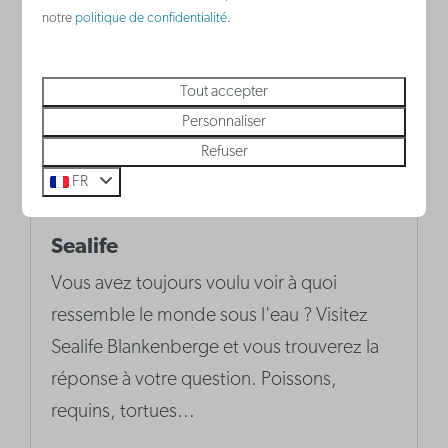
notre
politique de confidentialité
.
Tout accepter
Personnaliser
Refuser
FR
Sealife
Vous avez toujours voulu voir à quoi
ressemble le monde sous l'eau ? Visitez
Sealife Blankenberge et vous trouverez la
réponse à votre question. Poissons,
requins, tortues...