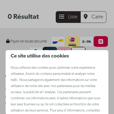
0 Résultat
Liste
Carte
Payer en toute sécurité
Ce site utilise des cookies
Nous utilisons des cookies pour optimiser votre expérience
utilisateur, fournir du contenu personnalisé et analyser notre
Questions fréquemment posées
trafic. Nous partageons également des informations sur votre
utilisation de notre site avec nos partenaires pour les médias
Vous avez une question ? Dans ce cas, n'hésitez pas à consulter
sociaux, la publicité et l'analyse. Ces partenaires peuvent
notre
service clientèle
où vous trouverez, nous l'espérons, une
combiner ces informations avec d'autres informations que vous
réponse rapide
leur avez fournies ou qu'ils ont collectées en fonction de votre
utilisation de leurs services. Pour plus d'informations, consultez