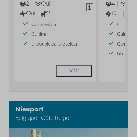
2
Oui
4
Oui
Oui
2
Oui
2
Climatisation
Climatisat
Cuisine
Cuisine
Lit double dans le séjour
Canapé-lit
Lit double
Voir
Nieuport
Belgique - Côte belge