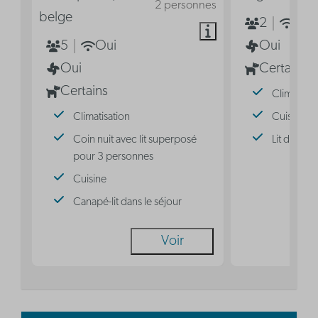
2 personnes
belge
2
Oui
5
Oui
Oui
Oui
Certains
Certains
Climatisat
Climatisation
Cuisine
Coin nuit avec lit superposé
Lit double
pour 3 personnes
Cuisine
Canapé-lit dans le séjour
Voir