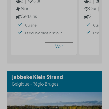
2
Oui
2
1
Non
Oui
N
Certains
2
Cuisine
Cuisine
Lit double dans le séjour
Lit double
Voir
Jabbeke Klein Strand
Belgique - Régio Bruges