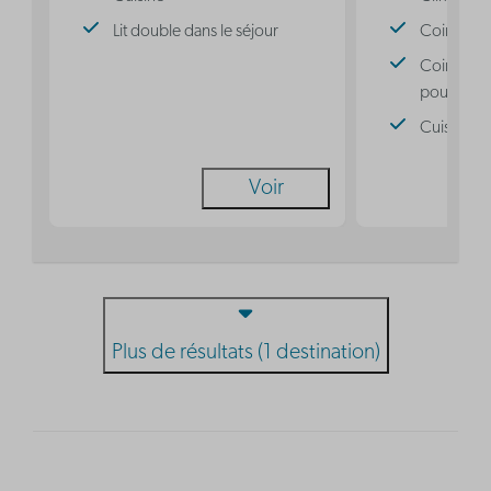
Lit double dans le séjour
Coin nuit 
Coin nuit 
pour 3 pe
Cuisine
Voir
Plus de résultats (1 destination)