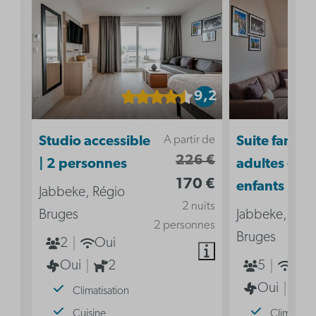
9,2
A partir de
Studio accessible
Suite familia
226 €
| 2 personnes
adultes - 3
170 €
enfants
Jabbeke, Régio
2 nuits
Bruges
Jabbeke, Rég
2 personnes
Bruges
2
Oui
Oui
2
5
Oui
Oui
2
Climatisation
Cuisine
Climatisat