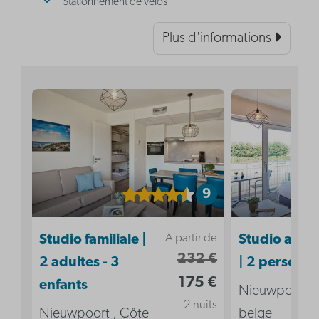
Stationnement de vélos
Plus d'informations
9
A partir de
Studio familiale |
Studio acces
232 €
2 adultes - 3
| 2 personn
175 €
enfants
Nieuwpoort ,
2 nuits
Nieuwpoort , Côte
belge