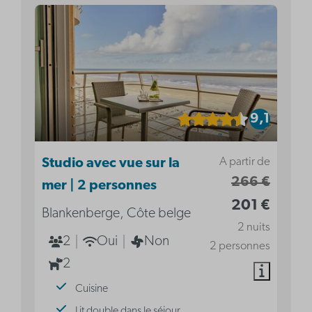
9,1
A partir de
Studio avec vue sur la
266 €
mer | 2 personnes
201 €
Blankenberge, Côte belge
2 nuits
2
Oui
Non
2 personnes
2
Cuisine
Lit double dans le séjour