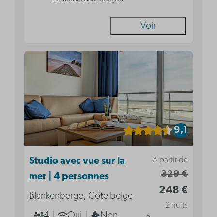
Voir
9,1
A partir de
Studio avec vue sur la
329 €
mer | 4 personnes
248 €
Blankenberge, Côte belge
2 nuits
4
Oui
Non