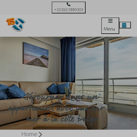
+32 (0)2 5880303
Menu
Séjourner dans un
appartement avec vue sur la
mer à la côte belge
Home