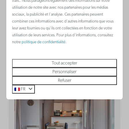
Blankenberge, Côte belge
trafic. Nous partageons également des informations sur votre
2 nuits
utilisation de notre site avec nos partenaires pour les médias
6
1
Oui
2 personnes
sociaux, la publicité et l'analyse. Ces partenaires peuvent
Non
2
combiner ces informations avec d'autres informations que vous
leur avez fournies ou qu'ils ont collectées en fonction de votre
Cuisine
utilisation de leurs services. Pour plus d'informations, consultez
Chambre avec lit superposé pour 2
notre
politique de confidentialité
.
personnes
Canapé-lit dans le séjour
Tout accepter
Lit double dans le séjour
Personnaliser
Refuser
Voir
FR