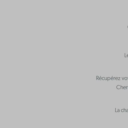
L
Récupérez vot
Cherc
La ch