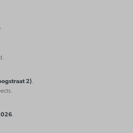
e
d.
oogstraat 2)
.
pects.
2026
.