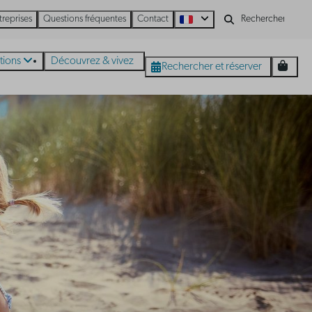
treprises
Questions fréquentes
Contact
tions
Découvrez & vivez
Rechercher et réserver