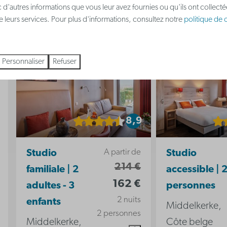
 d'autres informations que vous leur avez fournies ou qu'ils ont collect
 de leurs services. Pour plus d'informations, consultez notre
politique de c
Personnaliser
Refuser
8,9
A partir de
Studio
Studio
214 €
familiale | 2
accessible | 
162 €
adultes - 3
personnes
2 nuits
enfants
Middelkerke,
2 personnes
Middelkerke,
Côte belge