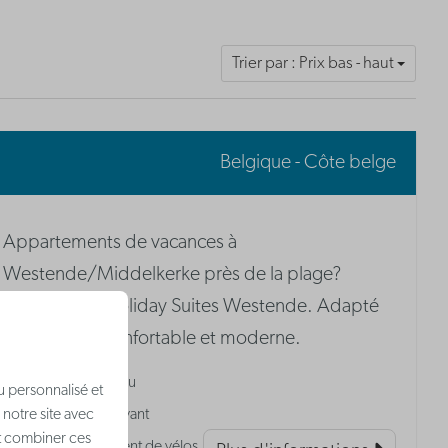
Trier par : Prix bas - haut
Belgique - Côte belge
Appartements de vacances à
Westende/Middelkerke près de la plage?
Bienvenue à Holiday Suites Westende. Adapté
aux enfants, confortable et moderne.
Terrain de jeu
u personnalisé et
Parking | Payant
 notre site avec
nt combiner ces
Stationnement de vélos