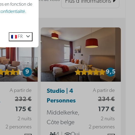
Plus d'informations
ées en fonction de
onfidentialité
.
FR
9
9,5
A partir de
A partir de
Studio | 4
232 €
234 €
2
Personnes
175 €
177 €
Middelkerke,
2 nuits
2 nuits
Côte belge
2 personnes
2 personnes
4
Oui