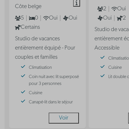
Côte belge
2
Oui
5
0
Oui
Oui
Oui
2
Certains
Studio de vac
Studio de vacances
entièrement éq
entièrement équipé - Pour
Accessible
couples et familles
Climatisati
Climatisation
Cuisine
Coin nuit avec lit superposé
Lit double 
pour 3 personnes
Cuisine
Canapé-lit dans le séjour
Voir