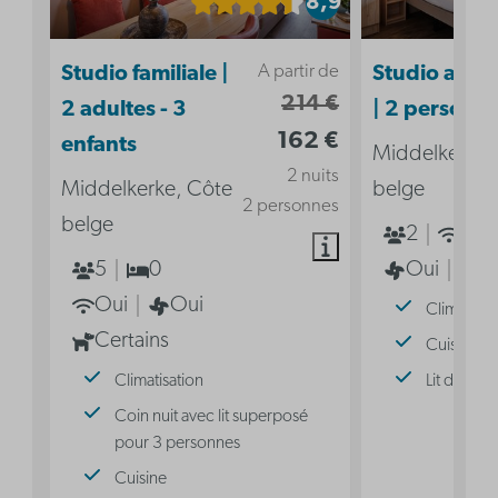
8,9
A partir de
Studio familiale |
Studio acces
214 €
2 adultes - 3
| 2 personn
162 €
enfants
Middelkerke,
2 nuits
Middelkerke, Côte
belge
2 personnes
belge
2
Oui
5
0
Oui
2
Oui
Oui
Climatisat
Certains
Cuisine
Climatisation
Lit double
Coin nuit avec lit superposé
pour 3 personnes
Cuisine