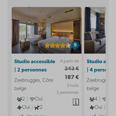
9
A partir de
Studio accessible
Studio acces
243 €
| 2 personnes
| 4 personn
187 €
Zeebrugges, Côte
Zeebrugges, 
2 nuits
belge
belge
2 personnes
2
Oui
4
Oui
Oui
2
Oui
2