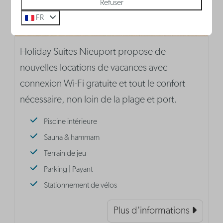
Refuser
FR
Holiday Suites Nieuport propose de
nouvelles locations de vacances avec
connexion Wi-Fi gratuite et tout le confort
nécessaire, non loin de la plage et port.
Piscine intérieure
Sauna & hammam
Terrain de jeu
Parking | Payant
Stationnement de vélos
Plus d'informations