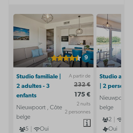
9
A partir de
Studio familiale |
Studio acces
232 €
2 adultes - 3
| 2 personn
175 €
enfants
Nieuwpoort ,
2 nuits
Nieuwpoort , Côte
belge
2 personnes
belge
2
Oui
5
Oui
Oui