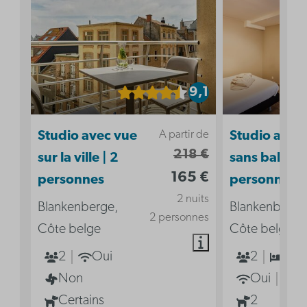
9,1
A partir de
Studio avec vue
Studio acces
218 €
sur la ville | 2
sans balcon 
165 €
personnes
personnes
2 nuits
Blankenberge,
Blankenberge
2 personnes
Côte belge
Côte belge
2
Oui
2
1
Non
Oui
N
Certains
2