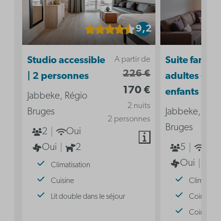
9,2
A partir de
Studio accessible
Suite familia
226 €
| 2 personnes
adultes - 3
170 €
enfants
Jabbeke, Régio
2 nuits
Bruges
Jabbeke, Rég
2 personnes
Bruges
2
Oui
Oui
2
5
Oui
Oui
2
Climatisation
Cuisine
Climatisat
Lit double dans le séjour
Coin nuit 
Coin nuit 