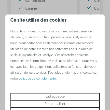
Climatisation
Climatisat
Cuisine
Cuisine
Lit double dans le séjour
Canapé-lit
Ce site utilise des cookies
Lit double
Nous utilisons des cookies pour optimiser votre expérience
Voir
utilisateur, fournir du contenu personnalisé et analyser notre
trafic. Nous partageons également des informations sur votre
utilisation de notre site avec nos partenaires pour les médias
sociaux, la publicité et l'analyse. Ces partenaires peuvent
combiner ces informations avec d'autres informations que vous
leur avez fournies ou qu'ils ont collectées en fonction de votre
Nieuport
utilisation de leurs services. Pour plus d'informations, consultez
Belgique - Côte belge
notre
politique de confidentialité
.
Tout accepter
Personnaliser