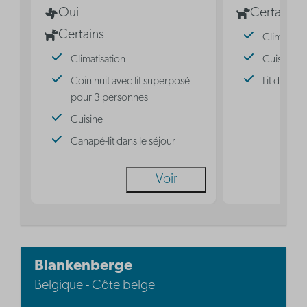
Oui
Certains
Certains
Climatisat
Climatisation
Cuisine
Coin nuit avec lit superposé
Lit double
pour 3 personnes
Cuisine
Canapé-lit dans le séjour
Voir
Blankenberge
Belgique - Côte belge