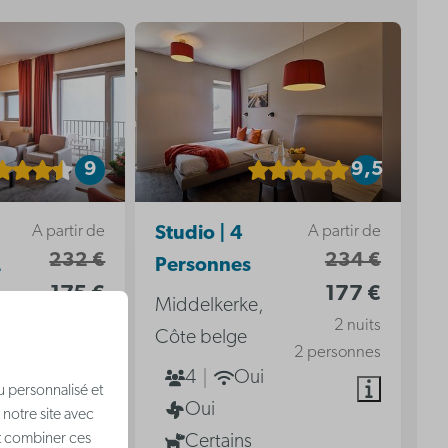
9
9,5
A partir de
A partir de
Studio | 4
232 €
234 €
2
Personnes
175 €
177 €
Middelkerke,
2 nuits
2 nuits
Côte belge
2 personnes
2 personnes
4
Oui
u personnalisé et
Oui
 notre site avec
nt combiner ces
Certains