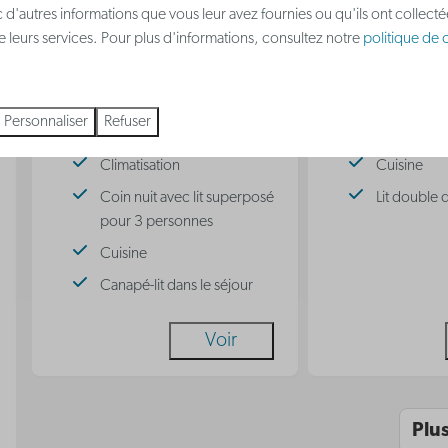
 d'autres informations que vous leur avez fournies ou qu'ils ont collect
Certains
Studio de vac
 de leurs services. Pour plus d'informations, consultez notre
politique de c
Studio de vacances
entièrement éq
entièrement équipé - Pour
Accessible
Personnaliser
Refuser
couples et familles
Climatisati
Climatisation
Cuisine
Coin nuit avec lit superposé
Lit double 
pour 3 personnes
Cuisine
Canapé-lit dans le séjour
Voir
Plu