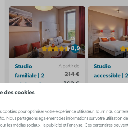
8,9
A partir de
Studio
Studio
214 €
familiale | 2
accessible | 
162 €
adultes - 3
personnes
ise des cookies
2 nuits
enfants
Middelkerke,
2 personnes
Middelkerke,
Côte belge
s cookies pour optimiser votre expérience utilisateur, fournir du conten
Côte belge
2
Oui
afic. Nous partageons également des informations sur votre utilisation de
our les médias sociaux, la publicité et l'analyse. Ces partenaires peuve
5
0
Oui
Oui
Oui
2