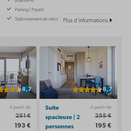
Buanderie
Parking | Payant
Stationnement de vélos
Plus d'informations
8,7
8,7
A partir de
A partir de
Suite
251 €
255 €
4
spacieuse | 2
193 €
195 €
personnes