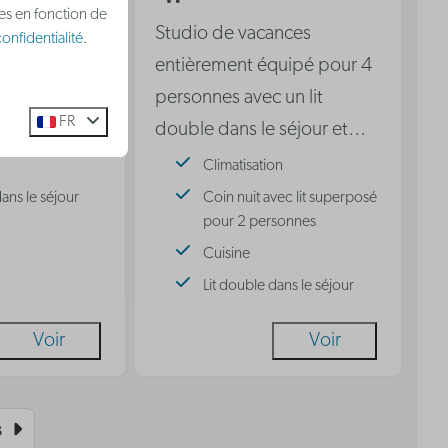
ées en fonction de
ances
Studio de vacances
onfidentialité
.
uipé -
entièrement équipé pour 4
personnes avec un lit
FR
double dans le séjour et
…
on
Climatisation
dans le séjour
Coin nuit avec lit superposé
pour 2 personnes
Cuisine
Lit double dans le séjour
Voir
Voir
s