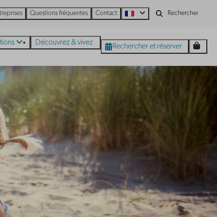
treprises
Questions fréquentes
Contact
tions
Découvrez & vivez
Rechercher et réserver