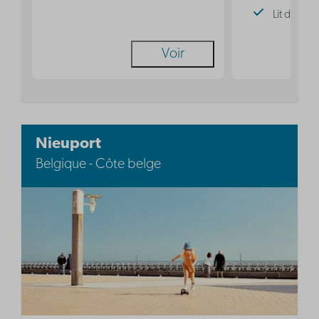
Lit double
Voir
Nieuport
Belgique - Côte belge