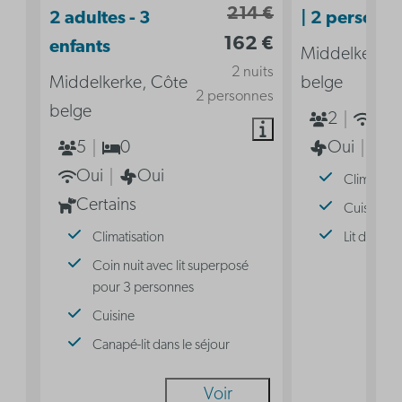
214 €
2 adultes - 3
| 2 personn
162 €
enfants
Middelkerke,
2 nuits
Middelkerke, Côte
belge
2 personnes
belge
2
Oui
5
0
Oui
2
Oui
Oui
Climatisat
Certains
Cuisine
Climatisation
Lit double
Coin nuit avec lit superposé
pour 3 personnes
Cuisine
Canapé-lit dans le séjour
Voir