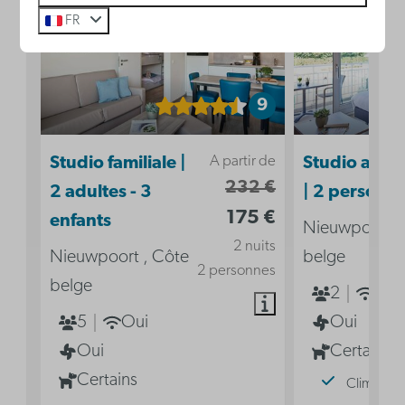
FR
9
A partir de
Studio familiale |
Studio acces
232 €
2 adultes - 3
| 2 personn
175 €
enfants
Nieuwpoort ,
2 nuits
Nieuwpoort , Côte
belge
2 personnes
belge
2
Oui
5
Oui
Oui
Oui
Certains
Certains
Climatisat