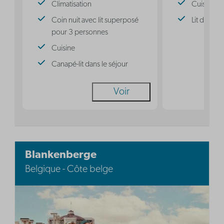
Climatisation
Cuisine
Coin nuit avec lit superposé
Lit double
pour 3 personnes
Cuisine
Canapé-lit dans le séjour
Voir
Blankenberge
Belgique - Côte belge