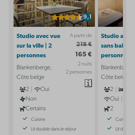
9,1
A partir de
Studio avec vue
Studio acces
218 €
sur la ville | 2
sans balcon 
165 €
personnes
personnes
2 nuits
Blankenberge,
Blankenberge
2 personnes
Côte belge
Côte belge
2
Oui
2
1
Non
Oui
N
Certains
2
Cuisine
Cuisine
Lit double dans le séjour
Lit double