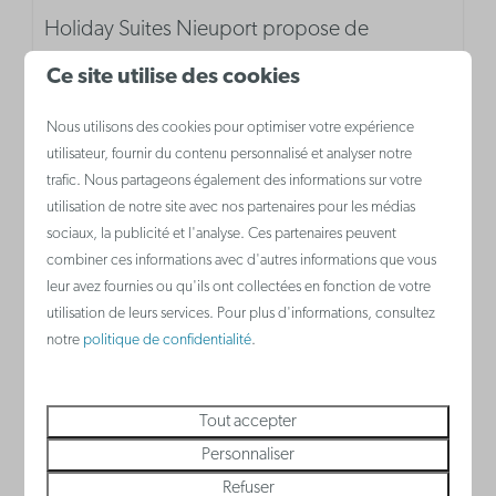
Holiday Suites Nieuport propose de
nouvelles locations de vacances avec
Ce site utilise des cookies
connexion Wi-Fi gratuite et tout le confort
Nous utilisons des cookies pour optimiser votre expérience
nécessaire, non loin de la plage et port.
utilisateur, fournir du contenu personnalisé et analyser notre
trafic. Nous partageons également des informations sur votre
Piscine intérieure
utilisation de notre site avec nos partenaires pour les médias
Sauna & hammam
sociaux, la publicité et l'analyse. Ces partenaires peuvent
Terrain de jeu
combiner ces informations avec d'autres informations que vous
leur avez fournies ou qu'ils ont collectées en fonction de votre
Parking | Payant
utilisation de leurs services. Pour plus d'informations, consultez
Stationnement de vélos
notre
politique de confidentialité
.
Plus d'informations
Tout accepter
Personnaliser
Refuser