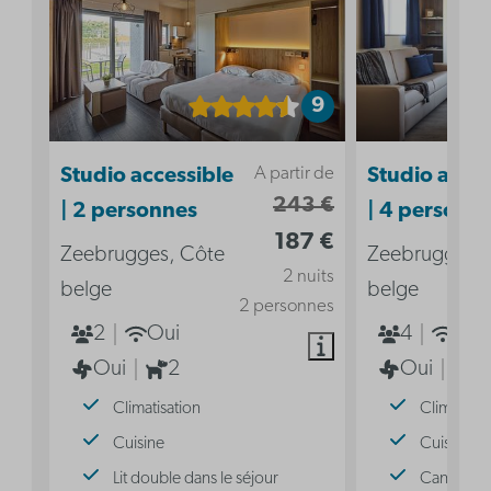
9
A partir de
Studio accessible
Studio acces
243 €
| 2 personnes
| 4 personn
187 €
Zeebrugges, Côte
Zeebrugges, 
2 nuits
belge
belge
2 personnes
2
Oui
4
Oui
Oui
2
Oui
2
Climatisation
Climatisat
Cuisine
Cuisine
Lit double dans le séjour
Canapé-lit