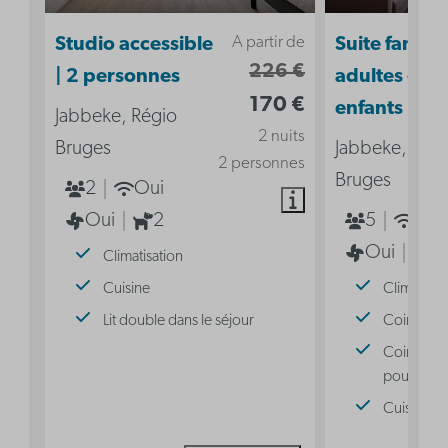
A partir de
Studio accessible
Suite familia
226 €
| 2 personnes
adultes - 3
170 €
enfants
Jabbeke, Régio
2 nuits
Bruges
Jabbeke, Rég
2 personnes
Bruges
2
Oui
Oui
2
5
Oui
Oui
2
Climatisation
Cuisine
Climatisat
Lit double dans le séjour
Coin nuit 
Coin nuit 
pour 3 pe
Cuisine