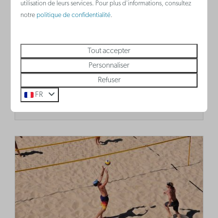
utilisation de leurs services. Pour plus d'informations, consultez
notre
politique de confidentialité
.
Skatepark 't Schip
Les skaters peuvent s'amuser dans ce skate
Tout accepter
park gratuit tous les jours de 8h à 22h.
Personnaliser
Refuser
FR
Plus